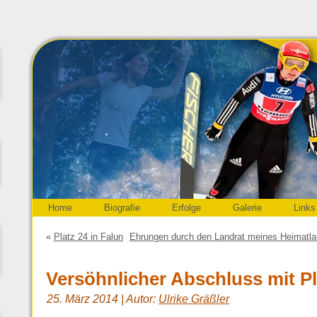
Home
Biografie
Erfolge
Galerie
Links
«
Platz 24 in Falun
Ehrungen durch den Landrat meines Heimatla
Versöhnlicher Abschluss mit Pla
25. März 2014 | Autor:
Ulrike Gräßler