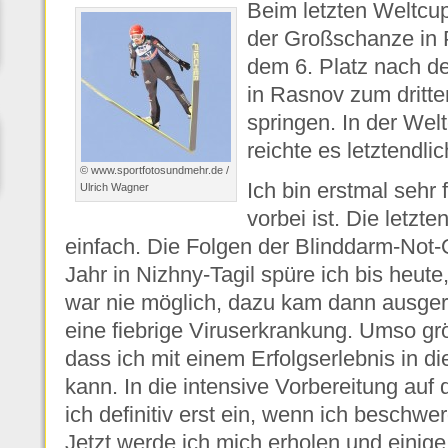
Beim letzten Weltcu
der Großschanze in P
dem 6. Platz nach de
in Rasnov zum dritte
springen. In der We
reichte es letztendli
© www.sportfotosundmehr.de /
Ich bin erstmal sehr 
Ulrich Wagner
vorbei ist. Die letzt
einfach. Die Folgen der Blinddarm-Not
Jahr in Nizhny-Tagil spüre ich bis heut
war nie möglich, dazu kam dann ausge
eine fiebrige Viruserkrankung. Umso grö
dass ich mit einem Erfolgserlebnis in
kann. In die intensive Vorbereitung auf
ich definitiv erst ein, wenn ich beschwer
Jetzt werde ich mich erholen und eini