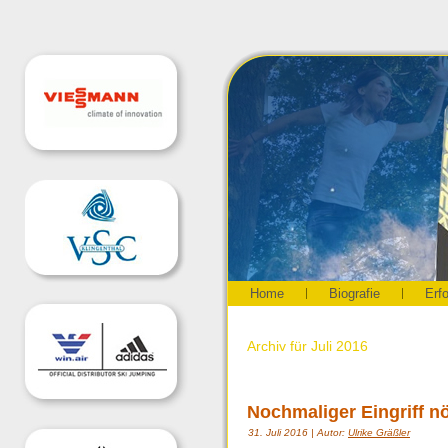
Home
Biografie
Erf
Archiv für Juli 2016
Nochmaliger Eingriff nö
31. Juli 2016 | Autor:
Ulrike Gräßler