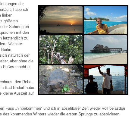
letzungen der
erläuft, habe ich
 linken
as gößeren
wieder Schmerzen
sprächen mit den
 letztendlich zu
eden. Nächste
 Berlin
ich natürlich der
eiter, aber ohne die
es Fußes macht es
enhaus, den Reha-
 in Bad Endorf habe
e kleine Auszeit auf
nen Fuss „hinbekommen“ und ich in absehbarer Zeit wieder voll belastbar
Ende des kommenden Winters wieder die ersten Sprünge zu absolvieren.