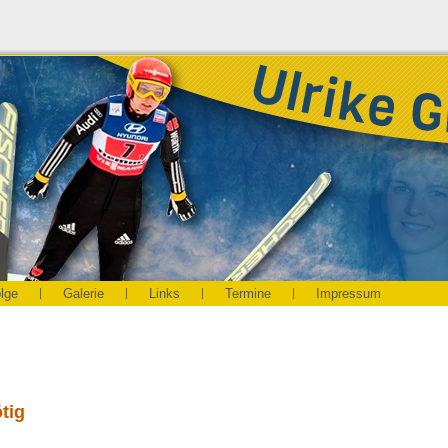
olge
Galerie
Links
Termine
Impressum
tig