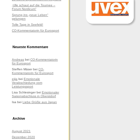
„Ulle schaut auf die Tournee –
Forum Nordicum“
Sprung ins „neue Leben“
gelungen
Tolle Tage in Seefeld!
CO-Kommentatorin für Eurosport
Neueste Kommentare
Andreas
bei
CO-Kommentatorin
für Eurosport
Steffen Mäser
bei
CO-
Kommentatorin für Eurosport
eijia
bei
Emotionale
Verabschiedung vom
Leistungssport
Lisa Schlesinger
bei
Emotionaler
Saisonabschluss in Oberstdorf
Isa
bei
Liebe Grüße aus Japan
Archive
August 2021
Dezember 2020