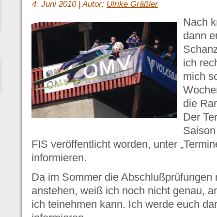
4. Juni 2010 | Autor:
Ulrike Gräßler
Nach k
dann en
Schanz
ich rec
mich s
Wochen
die Ra
Der Ter
Saison 
FIS veröffentlicht worden, unter „Termin
informieren.
Da im Sommer die Abschlußprüfungen m
anstehen, weiß ich noch nicht genau, 
ich teinehmen kann. Ich werde euch dar