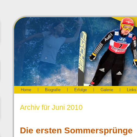
Home
Biografie
Erfolge
Galerie
Links
Archiv für Juni 2010
Die ersten Sommersprünge