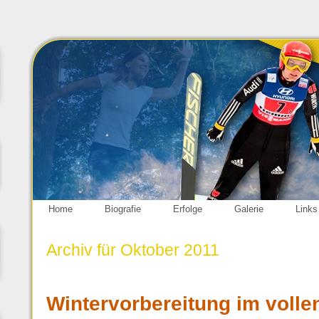
Home
Biografie
Erfolge
Galerie
Links
Archiv für Oktober 2011
Wintervorbereitung im voll