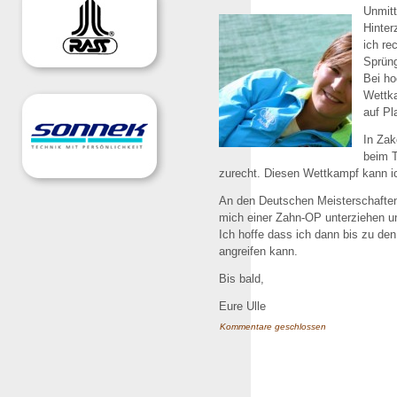
Unmitt
Hinter
ich re
Sprün
Bei ho
Wettka
auf Pl
In Zak
beim T
zurecht. Diesen Wettkampf kann i
An den Deutschen Meisterschaften
mich einer Zahn-OP unterziehen u
Ich hoffe dass ich dann bis zu de
angreifen kann.
Bis bald,
Eure Ulle
Kommentare geschlossen