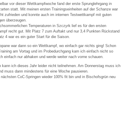
elbar vor dieser Wettkampfwoche fand der erste Sprunglehrgang in
zarten statt. Mit meinen ersten Trainingseinheiten auf der Schanze war
cht zufrieden und konnte auch im internen Testwettkampf mit guten
gen überzeugen.
chsommerlichen Temperaturen in Szczyrk lief es für den ersten
mpf recht gut. Mit Platz 7 zum Auftakt und nur 3,4 Punkten Rückstand
atz 4 war es ein guter Start für die Saison.
opane war dann so ein Wettkampf, wo einfach gar nichts ging! Schon
raining am Vortag und im Probedurchgang kam ich einfach nicht so
ch einfach nur abhaken und werde weiter nach vorne schauen.
 kann ich dieses Jahr leider nicht teilnehmen. Am Donnerstag muss ich
nd muss dann mindestens für eine Woche pausieren.
n nächsten CoC-Springen wieder 100% fit bin und in Bischofsgrün neu