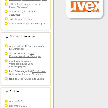
„Ulle schaut auf die Tournee –
Forum Nordicum“
Sprung ins „neue Leben“
gelungen
Tolle Tage in Seefeld!
CO-Kommentatorin für Eurosport
Neueste Kommentare
Andreas
bei
CO-Kommentatorin
für Eurosport
Steffen Mäser
bei
CO-
Kommentatorin für Eurosport
eijia
bei
Emotionale
Verabschiedung vom
Leistungssport
Lisa Schlesinger
bei
Emotionaler
Saisonabschluss in Oberstdorf
Isa
bei
Liebe Grüße aus Japan
Archive
August 2021
Dezember 2020