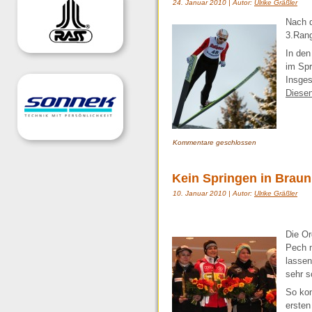
24. Januar 2010 | Autor:
Ulrike Gräßler
Nach d
3.Rang
In den
im Spr
Insges
Diesen
Kommentare geschlossen
Kein Springen in Braun
10. Januar 2010 | Autor:
Ulrike Gräßler
Die Or
Pech m
lassen
sehr s
So kon
ersten