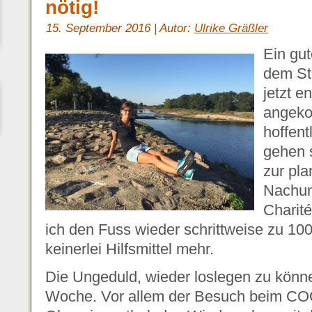
nötig!
15. September 2016 | Autor:
Ulrike Gräßler
Ein gut
dem St
jetzt e
angeko
hoffent
gehen s
zur pl
Nachun
Charité
ich den Fuss wieder schrittweise zu 10
keinerlei Hilfsmittel mehr.
Die Ungeduld, wieder loslegen zu kön
Woche. Vor allem der Besuch
beim COC