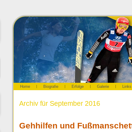
Home
Biografie
Erfolge
Galerie
Links
Archiv für September 2016
Gehhilfen und Fußmanschett