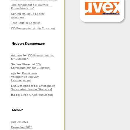
„Ulle schaut auf die Tournee –
Forum Nordicum“
Sprung ins „neue Leben“
gelungen
Tolle Tage in Seefeld!
CO-Kommentatorin für Eurosport
Neueste Kommentare
Andreas
bei
CO-Kommentatorin
für Eurosport
Steffen Mäser
bei
CO-
Kommentatorin für Eurosport
eijia
bei
Emotionale
Verabschiedung vom
Leistungssport
Lisa Schlesinger
bei
Emotionaler
Saisonabschluss in Oberstdorf
Isa
bei
Liebe Grüße aus Japan
Archive
August 2021
Dezember 2020