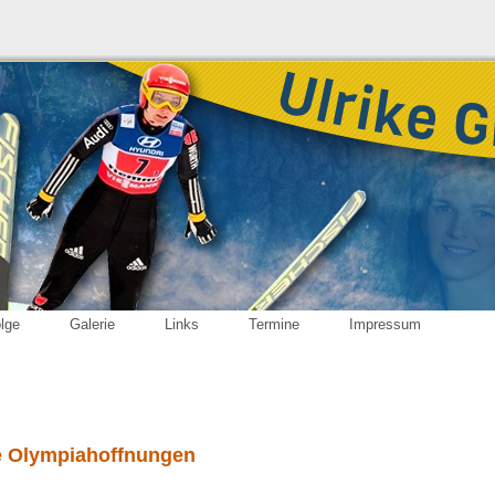
olge
Galerie
Links
Termine
Impressum
lle Olympiahoffnungen