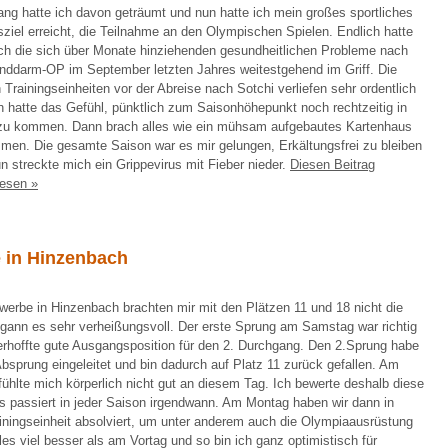
ang hatte ich davon geträumt und nun hatte ich mein großes sportliches
ziel erreicht, die Teilnahme an den Olympischen Spielen. Endlich hatte
ch die sich über Monate hinziehenden gesundheitlichen Probleme nach
inddarm-OP im September letzten Jahres weitestgehend im Griff. Die
n Trainingseinheiten vor der Abreise nach Sotchi verliefen sehr ordentlich
h hatte das Gefühl, pünktlich zum Saisonhöhepunkt noch rechtzeitig in
zu kommen. Dann brach alles wie ein mühsam aufgebautes Kartenhaus
en. Die gesamte Saison war es mir gelungen, Erkältungsfrei zu bleiben
n streckte mich ein Grippevirus mit Fieber nieder.
Diesen Beitrag
lesen »
e in Hinzenbach
werbe in Hinzenbach brachten mir mit den Plätzen 11 und 18 nicht die
egann es sehr verheißungsvoll. Der erste Sprung am Samstag war richtig
 erhoffte gute Ausgangsposition für den 2. Durchgang. Den 2.Sprung habe
bsprung eingeleitet und bin dadurch auf Platz 11 zurück gefallen. Am
fühlte mich körperlich nicht gut an diesem Tag. Ich bewerte deshalb diese
 passiert in jeder Saison irgendwann. Am Montag haben wir dann in
ainingseinheit absolviert, um unter anderem auch die Olympiaausrüstung
les viel besser als am Vortag und so bin ich ganz optimistisch für