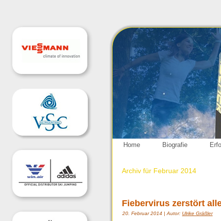
Home
Biografie
Erf
Archiv für Februar 2014
Fiebervirus zerstört a
20. Februar 2014 | Autor:
Ulrike Gräßler