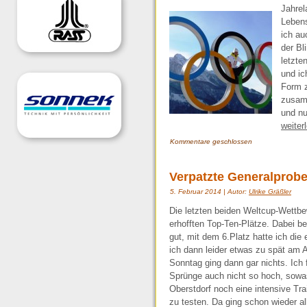
Jahrel
Lebens
ich au
der Bl
letzte
und ic
Form 
zusamm
und nu
weiter
Kommentare geschlossen
Verpatzte Generalprob
5. Februar 2014 | Autor:
Ulrike Gräßler
Die letzten beiden Weltcup-Wettbe
erhofften Top-Ten-Plätze. Dabei b
gut, mit dem 6.Platz hatte ich die
ich dann leider etwas zu spät am A
Sonntag ging dann gar nichts. Ich 
Sprünge auch nicht so hoch, sowas
Oberstdorf noch eine intensive Tr
zu testen. Da ging schon wieder al