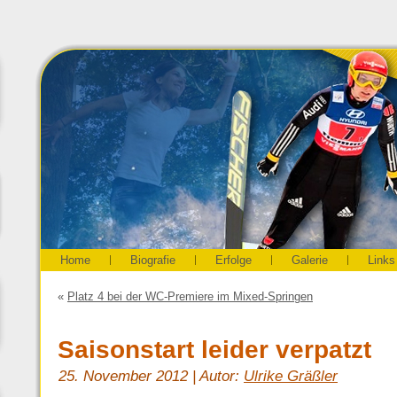
Home
Biografie
Erfolge
Galerie
Links
«
Platz 4 bei der WC-Premiere im Mixed-Springen
Saisonstart leider verpatzt
25. November 2012 | Autor:
Ulrike Gräßler