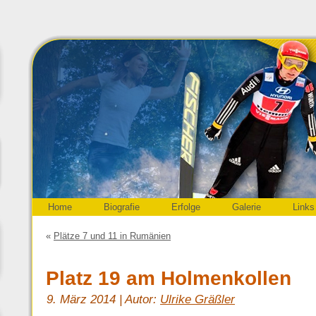
Home
Biografie
Erfolge
Galerie
Links
«
Plätze 7 und 11 in Rumänien
Platz 19 am Holmenkollen
9. März 2014 | Autor:
Ulrike Gräßler