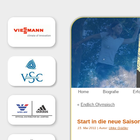
Home
Biografie
Erf
«
Endlich Olympisch
Start in die neue Saiso
15. Mai 2011 | Autor:
Ulrike Gräßler