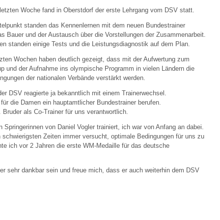
 letzten Woche fand in Oberstdorf der erste Lehrgang vom DSV statt.
telpunkt standen das Kennenlernen mit dem neuen Bundestrainer
s Bauer und der Austausch über die Vorstellungen der Zusammenarbeit.
n standen einige Tests und die Leistungsdiagnostik auf dem Plan.
tzten Wochen haben deutlich gezeigt, dass mit der Aufwertung zum
p und der Aufnahme ins olympische Programm in vielen Ländern die
ngungen der nationalen Verbände verstärkt werden.
er DSV reagierte ja bekanntlich mit einem Trainerwechsel.
für die Damen ein hauptamtlicher Bundestrainer berufen.
Bruder als Co-Trainer für uns verantwortlich.
 Springerinnen von Daniel Vogler trainiert, ich war von Anfang an dabei.
n schwierigsten Zeiten immer versucht, optimale Bedingungen für uns zu
e ich vor 2 Jahren die erste WM-Medaille für das deutsche
mer sehr dankbar sein und freue mich, dass er auch weiterhin dem DSV