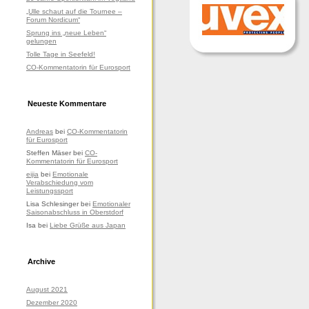
„Ulle schaut auf die Tournee –
Forum Nordicum“
Sprung ins „neue Leben“
gelungen
Tolle Tage in Seefeld!
CO-Kommentatorin für Eurosport
Neueste Kommentare
Andreas
bei
CO-Kommentatorin
für Eurosport
Steffen Mäser
bei
CO-
Kommentatorin für Eurosport
eijia
bei
Emotionale
Verabschiedung vom
Leistungssport
Lisa Schlesinger
bei
Emotionaler
Saisonabschluss in Oberstdorf
Isa
bei
Liebe Grüße aus Japan
Archive
August 2021
Dezember 2020