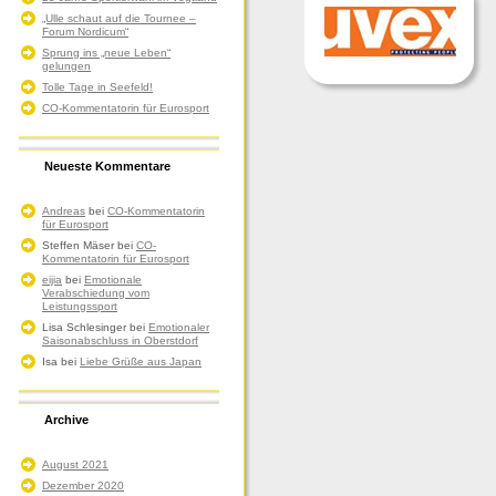
„Ulle schaut auf die Tournee –
Forum Nordicum“
Sprung ins „neue Leben“
gelungen
Tolle Tage in Seefeld!
CO-Kommentatorin für Eurosport
Neueste Kommentare
Andreas
bei
CO-Kommentatorin
für Eurosport
Steffen Mäser
bei
CO-
Kommentatorin für Eurosport
eijia
bei
Emotionale
Verabschiedung vom
Leistungssport
Lisa Schlesinger
bei
Emotionaler
Saisonabschluss in Oberstdorf
Isa
bei
Liebe Grüße aus Japan
Archive
August 2021
Dezember 2020