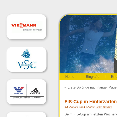
Home
Biografie
Erf
«
Erste Sprünge nach langer Paus
FIS-Cup in Hinterzarten
14. August 2014 | Autor:
Ulrike Gräßler
Beim FIS-Cup am letzten Wochenend