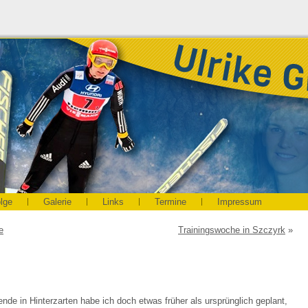
olge
Galerie
Links
Termine
Impressum
e
Trainingswoche in Szczyrk
»
e in Hinterzarten habe ich doch etwas früher als ursprünglich geplant,