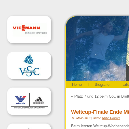
Home
Biografie
Erf
«
Platz 7 und 12 beim CoC in Brot
Weltcup-Finale Ende Mä
11. März 2018 | Autor:
Ulrike Gräßler
Beim letzten Weltcup-Wochenende 