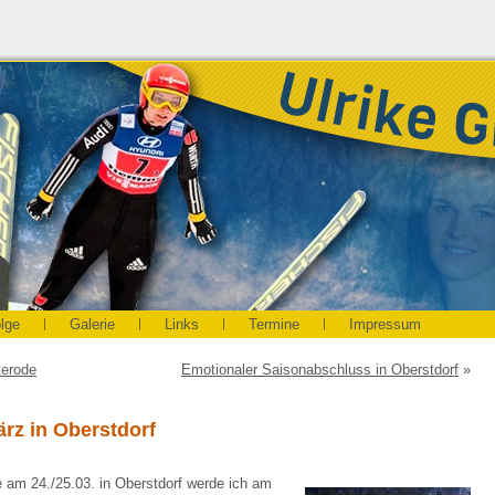
olge
Galerie
Links
Termine
Impressum
terode
Emotionaler Saisonabschluss in Oberstdorf
»
rz in Oberstdorf
am 24./25.03. in Oberstdorf werde ich am