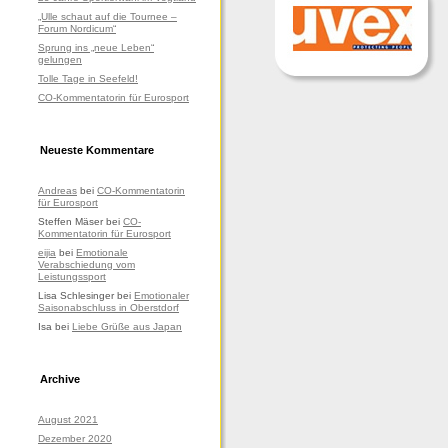
„Ulle schaut auf die Tournee –
Forum Nordicum“
Sprung ins „neue Leben“
gelungen
Tolle Tage in Seefeld!
CO-Kommentatorin für Eurosport
Neueste Kommentare
Andreas
bei
CO-Kommentatorin
für Eurosport
Steffen Mäser
bei
CO-
Kommentatorin für Eurosport
eijia
bei
Emotionale
Verabschiedung vom
Leistungssport
Lisa Schlesinger
bei
Emotionaler
Saisonabschluss in Oberstdorf
Isa
bei
Liebe Grüße aus Japan
Archive
August 2021
Dezember 2020