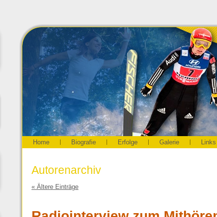
Home
Biografie
Erfolge
Galerie
Links
Autorenarchiv
« Ältere Einträge
Radiointerview zum Mithöre